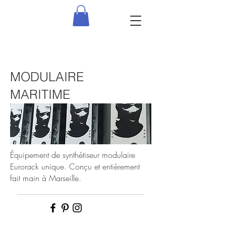
MODULAIRE
MARITIME
Équipement de synthétiseur modulaire
Eurorack unique. Conçu et entièrement
fait main à Marseille.