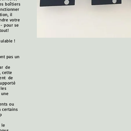
es boîtiers
nctionner
ion, il
ndre votre
 - pour se
tout!
ulable !
ont pas un
ar
de
, cette
ent
de
supporté
 les
t une
ents ou
à certains
p
e
 le
 nous