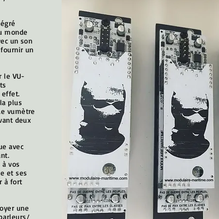
tégré
au monde
vec un son
 fournir un
r le VU-
ts
 effet.
la plus
(Le vumètre
evant deux
ue avec
nt.
 à vos
e et ses
r
à fort
voyer une
parleurs/