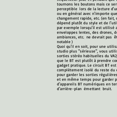
tournons les boutons mais ce ser
perceptible
lors de la lecture d'u
ou en général avec n'importe que
changement rapide, etc. (en
fait, 
dépend plutôt du style et de l'uti
par exemple lorsqu'il est utilisé 
enveloppes lentes, des drones, d
ambiances, etc.
ne devrait pas
ê
notable
)
Quoi qu'il en soit, pour une utili
studio plus "sérieuse", vous utili
sorties stéréo habituelles du VA2
que le BT est plutôt à prendre 
gadget pratique. Le circuit BT est
complètement isolé du reste du c
pour garder les sorties régulière
et en même temps pour garder p
d'appareils BT numériques en te
d'arrière-plan
émettant
bruit.