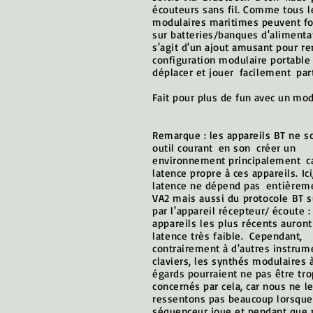
écouteurs sans fil. Comme tous l
modulaires maritimes peuvent fo
sur batteries/banques d'alimentat
s'agit d'un ajout amusant pour re
configuration modulaire portable
déplacer et jouer
facilement
par
Fait pour plus de fun avec un mod
Remarque : les appareils BT ne s
outil courant
en son
créer un
environnement principalement
c
latence propre à ces appareils. Ici
latence ne dépend pas
entièrem
VA2 mais aussi du protocole BT 
par l'appareil récepteur/
écoute :
appareils les plus récents auron
latence très faible.
Cependant,
contrairement à d'autres instrum
claviers, les synthés modulaires 
égards pourraient ne pas être tro
concernés par cela, car nous ne l
ressentons pas beaucoup lorsque
séquenceur joue et pendant que