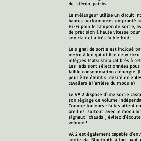
de
stéréo
patchs.
Le mélangeur utilise un circuit in
hautes performances emprunté 
Hi-Fi pour le tampon de sortie, a
de précision à haute vitesse pour
son clair et à très faible bruit.
Le signal de sortie est indiqué pa
mètre à led qui utilise deux circui
intégrés Matsushita calibrés à cet
Les leds sont sélectionnées pour 
faible consommation d'énergie. 
peut être éteint si désiré en enl
cavaliers à l'arrière du module)
Le VA 2 dispose d'une sortie casq
son réglage de volume indépenda
Comme toujours : faites attention
oreilles
surtout
avec le modulair
signaux "chauds", évitez d'écoute
volume !
VA 2 est également capable d'en
sortie via
Bluetooth
à ton
haut-