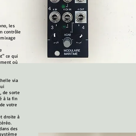
no, les
n contrôle
 mixage
e
t" ce qui
sément où
helle via
ui
, de sorte
 à la fin
 de votre
t droite à
téréo.
 dans des
 système