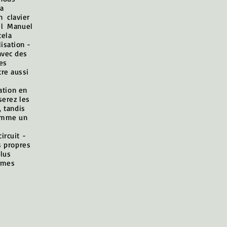
a
n
clavier
l
Manuel
cela
lisation -
avec des
es
tre aussi
sation en
serez les
, tandis
comme un
ircuit -
s propres
lus
rmes