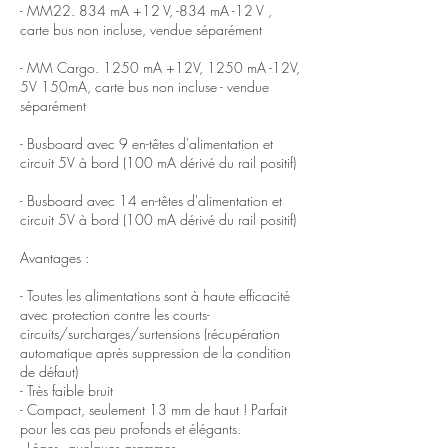
- MM22. 834 mA +12 V, -834 mA -12 V ,
carte bus non incluse, vendue séparément
- MM Cargo. 1250 mA +12V, 1250 mA -12V,
5V 150mA, carte bus non incluse - vendue
séparément
- Busboard avec 9 en-têtes d'alimentation et
circuit 5V à bord (100 mA dérivé du rail positif)
- Busboard avec 14 en-têtes d'alimentation et
circuit 5V à bord (100 mA dérivé du rail positif)
Avantages :
- Toutes les alimentations sont à haute efficacité
avec protection contre les courts-
circuits/surcharges/surtensions (récupération
automatique après suppression de la condition
de défaut)
- Très faible bruit
- Compact, seulement 13 mm de haut ! Parfait
pour les cas peu profonds et élégants.
- Léger - quelques grammes