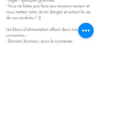
- Vous ne faites pas face aux tensions secteur et
vous mettez votre vie en danger et surtout la vie
de vos modules ! :))
Les blocs d'alimentation offrent deux modes de
connexion :
- Borniers borniers - pour le connecter
simplement à un busboard
- et un en-tête d'alimentation - si vous souhaitez
utiliser un busboard volant
(sur l'option la plus puissante 1250, deux
busboards volants peuvent être connectés)
Installez-le directement dans une caisse en bois
ou utilisez des entretoises si conductrices, une
caisse en métal.
REMARQUE : L'alimentation externe n'est pas
fournie.
Pour rester simple, choisissez l'un des 12V car
c'est le plus général et le moins cher (les blocs
d'alimentation ont une grande entrée en V, il
faudra également 15V, 18V..). Il y en a partout