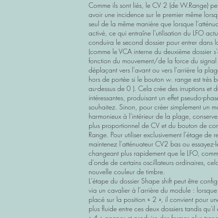
Comme ils sont liés, le CV 2 (de W.Range) p
avoir une incidence sur le premier même lorsqu'i
seul de la même manière que lorsque l'atténu
activé, ce qui entraîne l'utilisation du LFO actu
conduira le second dossier pour entrer dans 
(comme le VCA interne du deuxième dossier s
fonction du mouvement/de la force du signal
déplaçant vers l'avant ou vers l'arrière la plage
hors de portée si le bouton w. range est très 
au-dessus de 0 ). Cela crée des irruptions et 
intéressantes, produisant un effet pseudo-phase
souhaitez. Sinon, pour créer simplement un 
harmonieux à l'intérieur de la plage, conserv
plus proportionnel de CV et du bouton de 
Range. Pour utiliser exclusivement l'étage de rep
maintenez l'atténuateur CV2 bas ou essayez-l
changeant plus rapidement que le LFO, comm
d'onde de certains oscillateurs ordinaires, c
nouvelle couleur de timbre.
L'étape du dossier Shape shift peut être conf
via un cavalier à l'arrière du module : lorsque 
placé sur la position « 2 », il convient pour un
plus fluide entre ces deux dossiers tandis qu'il 
« 4 » gagner et produire des formes plus tranc