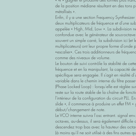
de la position médiane résultant en des tons pl
métallisés ».
Enfin, il y a une section Frequency Synthesiz
deux multiplicateurs de fréquence et d'une sub
appelée « High, Mid, Low ». La subdivision ne
confondue avec le générateur de sous-octave 
souvent un simple carré, la subdivision ici (et l
multiplicateurs) ont leur propre forme d'onde p
«escalier». Ces trois additionneurs de fréquen
comme des niveaux de volume.
Le bouton de suivi contrôle la stabilité de cett
fréquence et en la manipulant, la capacité de
spécifique sera engagée. Il s'agit en réalité d'
variable dans le chemin interne du filtre passe
(Phase Locked Loop) : lorsqu'elle est réglée sur 
reste sur la route stable de la chaîne de fonc
l'intérieur de la configuration du circuit PLL. E
slide », il commence à produire un effet FM «
début/changement de note.
Le VCO interne suivra l'osc entrant. signal env.
octaves, au-dessus, il sera également difficile 
descendez trop bas avec la hauteur des octav
(à moins qu'il ne soit utilisé à des fins autres 