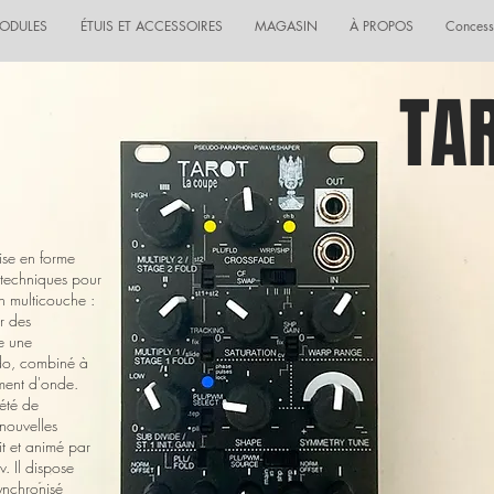
ODULES
ÉTUIS ET ACCESSOIRES
MAGASIN
À PROPOS
Concess
TA
ise en forme
s techniques pour
n multicouche :
r des
ue une
ndo, combiné à
ment d'onde.
été de
nouvelles
t et animé par
. Il dispose
ynchronisé