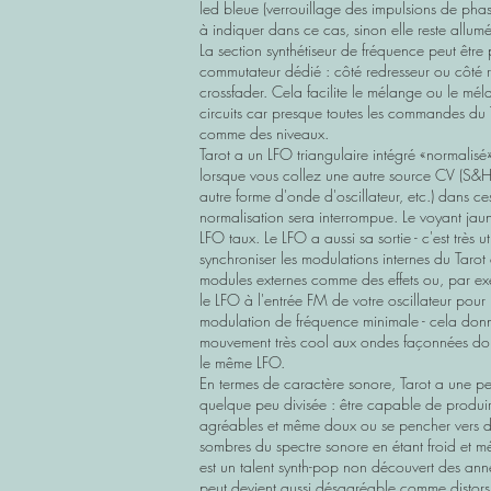
led bleue (verrouillage des impulsions de ph
à indiquer dans ce cas, sinon elle reste allum
La section synthétiseur de fréquence peut être
commutateur dédié : côté redresseur ou côté 
crossfader. Cela facilite le mélange ou le méla
circuits car presque toutes les commandes du 
comme des niveaux.
Tarot a un LFO triangulaire intégré «normalisé»
lorsque vous collez une autre source CV (S&
autre forme d'onde d'oscillateur, etc.) dans ce
normalisation sera interrompue. Le voyant jaun
LFO taux. Le LFO a aussi sa sortie - c'est très u
synchroniser les modulations internes du Tarot
modules externes comme des effets ou, par e
le LFO à l'entrée FM de votre oscillateur pour 
modulation de fréquence minimale - cela don
mouvement très cool aux ondes façonnées do
le même LFO.
En termes de caractère sonore, Tarot a une pe
quelque peu divisée : être capable de produir
agréables et même doux ou se pencher vers d
sombres du spectre sonore en étant froid et m
est un talent synth-pop non découvert des anné
peut devient aussi désagréable comme distor