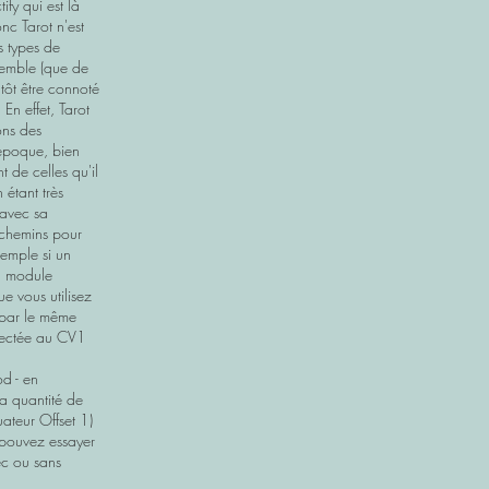
ify qui est là
nc Tarot n'est
s types de
semble (que de
utôt être connoté
 En effet, Tarot
ons des
époque, bien
 de celles qu'il
 étant très
 avec sa
s chemins pour
xemple si un
du module
e vous utilisez
é par le même
nectée au CV1
od - en
la quantité de
uateur Offset 1)
us pouvez essayer
ec ou sans