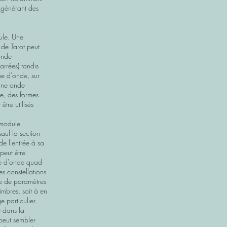
, générant des
ule. Une
 de Tarot peut
'onde
arrées) tandis
me d'onde, sur
 une onde
re, des formes
tre utilisés
 module
auf la section
de l'entrée à sa
 peut être
e d'onde quad
es constellations
e de paramètres
imbres, soit à en
 particulier.
 dans la
peut sembler