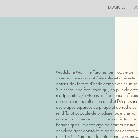
DOMICILE
M
Modulaire Maritime Tarot est un module de m
d'onde à tension contrôlée utilisant différente
obtenir des formes d'onde complexes et un so
Synthétiseur de fréquence qui, en plus de crée
multiplications/divisions de fréquence, effect
démodulation résultant en un effet FM glissa
des étapes séparées de pliage et de redresse
rend Tarot capable de produire toute une vari
nouveaux timbres en raison de la création de 
harmoniques. Le décalage de ceux-ci est indui
des décalages contrôlés à partir des entrées cv
d'un LFO intégré pour fournir un mouvement s