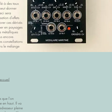
lé à des taux
peut donner
eci sera
sation d'effets
orer ces dérivés
mer en paysages
s métalliques
lus encore.
s constellations
ans le mélange
accueil
is que l'on
 en haut. Il va
redresseur pleine