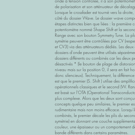
onde à tension contrôlée, il a son potentiomèt
de polarisation et son atténuateur de décala
Lorsque le crossfader est tourné vers la droite,
côté du dossier Wave. Le dossier wave comp
étapes distinctes bien que liées : la première 
potentiomètre nommé Shape Shift et la secon
Range avec son bouton Symmetry Tune. La pl
symétrie peuvent être contrôlées par CV (res
et CV3) via des atténuateurs dédiés. Les deux
dossiers d'onde peuvent être utilisés séparé
dossiers différents ou combinés car les deux p
désactivés * (le bouton de plage de distorsion
niveau mais sur la position 0, il sera en fait h
donc silencieux). Techniquement, la différence
est que le premier (S. Shift ) utilise des amplifi
opérationnels classiques et le second (W. Ra
est basé sur l'OTA (Operational Transconducta
plus complexe. Alors que les deux sont conçus
concepts quelque peu similaires, le premier es
rudimentaire mais non moins efficace. Lorsqu'il
combinés, le premier décale les plis du second
symétrie) en donnant une couche supplémenta
couleur, une épaisseur ou un comportement d
bande différents dans certains paramètres.