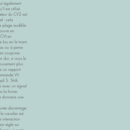
eut également
l est utilisé
ateur du CV2 est
el - cela
la plage audible
'ouvre en
 CV) en
 (ou en le tirant
bas ou à peine
des coupures
r dur, si vous le
mouvement plus
ez un rapport
commande W.
li S. Shift,
e avec un signal
e la forme
ela donnera une
igurée davantage
le cavalier est
e interaction
est réglé sur
hantes à partir