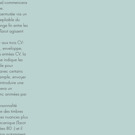
ase) commencera
ée.
 permutée via un
repliable du
nge fin entre les
Tarot agissent
 aux trois CV:
H, enveloppe,
s entrées CV, la
e indique les
tile pour
 avec certains
xemple, envoyer
introduire une
nera un
nc animées par
rsonnalité
e des timbres
es nuances plus
écanique (Tarot
es 80 :) et il
sion notamment