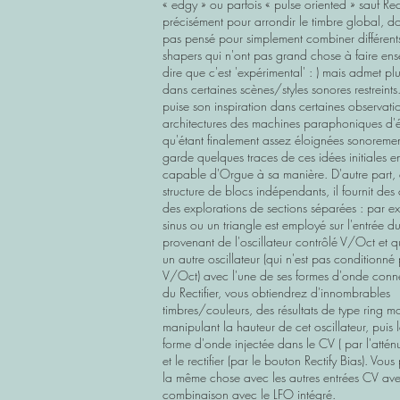
« edgy » ou parfois « pulse oriented » sauf Rect
précisément pour arrondir le timbre global, do
pas pensé pour simplement combiner différent
shapers qui n'ont pas grand chose à faire en
dire que c'est 'expérimental' : ) mais admet pl
dans certaines scènes/styles sonores restreints.
puise son inspiration dans certaines observati
architectures des machines paraphoniques d'
qu'étant finalement assez éloignées sonorement
garde quelques traces de ces idées initiales en
capable d'Orgue à sa manière. D'autre part,
structure de blocs indépendants, il fournit de
des explorations de sections séparées : par e
sinus ou un triangle est employé sur l'entrée 
provenant de l'oscillateur contrôlé V/Oct et qu
un autre oscillateur (qui n'est pas conditionn
V/Oct) avec l'une de ses formes d'onde con
du Rectifier, vous obtiendrez d'innombrables
timbres/couleurs, des résultats de type ring m
manipulant la hauteur de cet oscillateur, puis 
forme d'onde injectée dans le CV ( par l'attén
et le rectifier (par le bouton Rectify Bias). Vo
la même chose avec les autres entrées CV av
combinaison avec le LFO intégré.