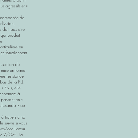
us agressifs et «
er composée de
division,
 doit pas être
qui produit
es
articulière en
ces fonctionnent
e section de
 mise en forme
une résistance
-bas de la PLL
« Fix », elle
tionnement à
n passant en «
 glissando » au
 à travers cinq
de suivre si vous
es/oscillateur
que V/Oct). La