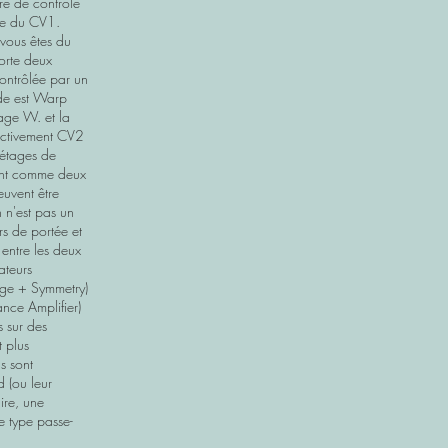
re de contrôle
ge du CV1.
 vous êtes du
orte deux
contrôlée par un
de est Warp
age W. et la
pectivement CV2
 étages de
ment comme deux
euvent être
 n'est pas un
ors de portée et
 entre les deux
cateurs
nge + Symmetry)
nce Amplifier)
 sur des
t plus
s sont
 (ou leur
ire, une
e type passe-