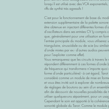
lorsqu'il est utilisé avec des VCA exponentiels
riffs de synthé très agressifs !
C'est pour le fonctionnement de base du mod
extension supplémentaire de la palette sonore
être obtenue en injectant différentes formes d
d'oscillateurs dans ses entrées CV (y compris c
que, généralement pour une utilisation en for
l'entrée principale du module, vous utiliserez
triangulaire, sinusoïdale ou de scie (ou similai
d'onde mixtes par ex.- d'autres audios peuvent ê
pour l'exploiter comme effet).
Vous remarquerez que les circuits à travers le
répondent différemment à ces formes d'onde (s
de fréquence qui transformera n'importe quoi 
forme d'onde particulière) - à cet égard, Tarot
considéré comme un module de mise en form
et vous êtes invité soit à explorer de nombreus
de réglages de boutons au sein d'un ensembl
afin de découvrir de nouvelles possibilités de t
utiliser quelques-uns séparément, pour un usage
Cependant le soin est apporté à la cohérence
sonorité globale du Tarot. Comme le module 