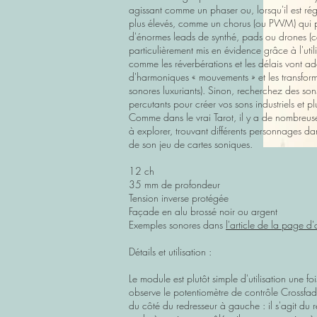
agissant comme un phaser ou, lorsqu'il est rég
plus élevés, comme un chorus (ou PWM) qui 
d'énormes leads de synthé, pads ou drones (c
particulièrement mis en évidence grâce à l'utili
comme les réverbérations et les délais vont ad
d'harmoniques « mouvements » et les transfor
sonores luxuriants). Sinon, recherchez des son
percutants pour créer vos sons industriels et p
Comme dans le vrai Tarot, il y a de nombreuse
à explorer, trouvant différents personnages d
de son jeu de cartes soniques.
12 ch
35 mm de profondeur
Tension inverse protégée
Façade en alu brossé noir ou argent
Exemples sonores dans
l'article de la page d'
Détails et utilisation :
Le module est plutôt simple d'utilisation une fo
observe le potentiomètre de contrôle Crossfade
du côté du redresseur à gauche : il s'agit du 