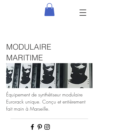
MODULAIRE
MARITIME
Équipement de synthétiseur modulaire
Eurorack unique. Conçu et entièrement
fait main à Marseille.