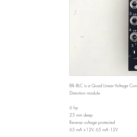
Blk BLC is a Quad Linear Voltage Cont
Distortion module
6 hp
25 mm deep
Reverse voltage protected
65 mA +12V, 65 mA -12V